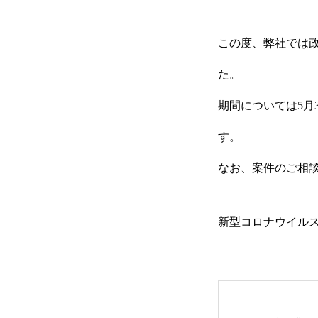
この度、弊社では
コンセプト
た。
期間については5月
企画・制作
す。
なお、案件のご相
運営・進行管理
新型コロナウイル
スタッフ登録／お問い合わせ